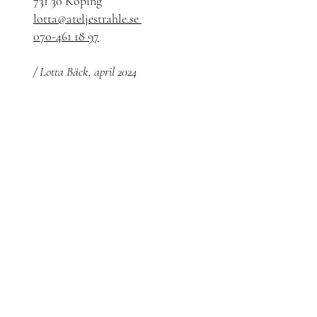
731 30 Köping
lotta@ateljestrahle.se
070-461 18 97
/ Lotta Bäck, april 2024