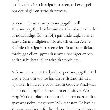
att bevaka våra rättsliga intressen, till exempel
om det pågår en juridisk process.
9. Vem vi lämnar ut personuppgifter till
Personuppgifter kan komma att lämnas ut om det
är nödvändigt för att följa gällande lagkrav eller
krav från myndigheter, för att tillvarata Ateljé
Stråhle rättsliga intressen eller för att upptäcka,
förebygga eller uppmärksamma bedrägerier och
andra säkerhets- eller tekniska problem.
Vi kommer inte att sälja dina personuppgifter till
tredje part om vi inte har ditt tillstånd till det.
Tjänster från tredje part, såsom Google Analytics
eller andra applikationer som erbjuds via Wix
App Market, placerar kakor eller använder andra
spårningstekniker genom Wix tjänster. De kan ha
sina egna policyer för hur de samlar in och lagrar