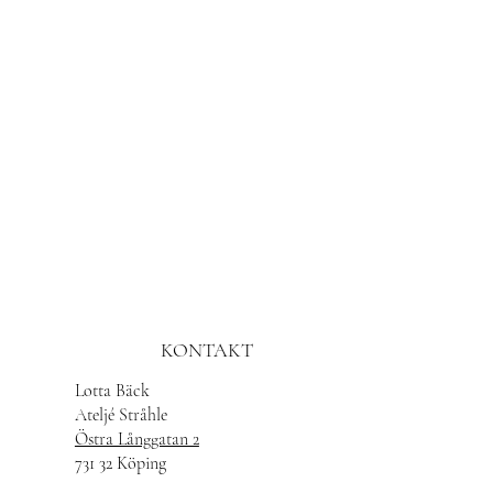
KONTAKT
Lotta Bäck
Ateljé Stråhle
Östra Långgatan 2
731 32 Köping